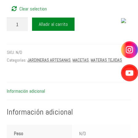
Clear selection
JARDINERA
Añadir al carrito
Tejida
CALIMA
35
cantidad
SKU:
N/D
Categorías:
JARDINERAS ARTESANAS
,
MACETAS
,
MATERAS TEJIDAS
Información adicional
Información adicional
Peso
N/D