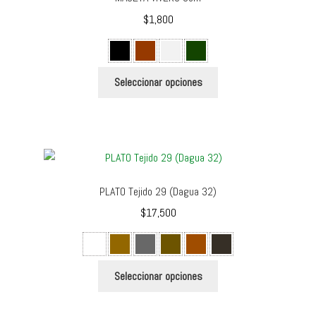
se
$
1,800
pueden
elegir
en
Este
la
Seleccionar opciones
producto
página
tiene
de
múltiples
producto
variantes.
Las
opciones
PLATO Tejido 29 (Dagua 32)
se
$
17,500
pueden
elegir
en
Este
la
Seleccionar opciones
producto
página
tiene
de