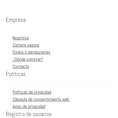
múltiples
producto
variantes.
Las
Empresa
opciones
se
pueden
Nosotros
elegir
Compra segura
en
Envíos o devoluciones
la
¿Dónde comprar?
página
Contacto
de
Políticas
producto
Políticas de privacidad
Cláusula de consentimiento web
Aviso de privacidad
Registro de usuarios