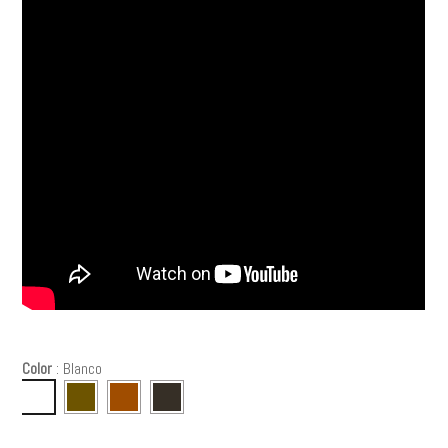
Color
:
Blanco