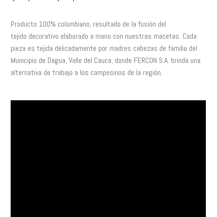
de
precios:
Producto 100% colombiano, resultado de la fusión del
desde
tejido decorativo elaborado a mano con nuestras macetas. Cada
$22,500
pieza es tejida delicadamente por madres cabezas de familia del
hasta
Municipio de Dagua, Valle del Cauca; donde FERCON S.A. brinda una
$51,500
alternativa de trabajo a los campesinos de la región.