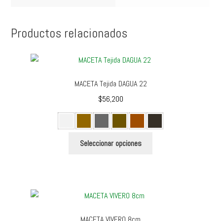
Productos relacionados
MACETA Tejida DAGUA 22
$
56,200
Este
Seleccionar opciones
producto
tiene
múltiples
variantes.
Las
opciones
MACETA VIVERO 8cm