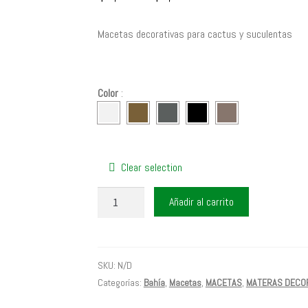
de
precios:
Macetas decorativas para cactus y suculentas
desde
$1,200
hasta
Color
:
$6,500
Clear selection
MACETA
Añadir al carrito
BAHIA
9
cantidad
SKU:
N/D
Categorías:
Bahía
,
Macetas
,
MACETAS
,
MATERAS DECO