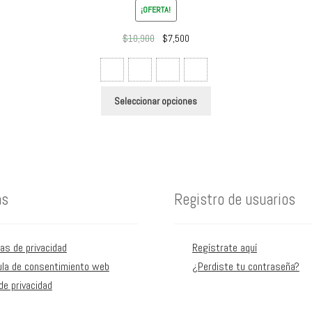
¡OFERTA!
El
El
$
10,900
$
7,500
precio
precio
original
actual
era:
es:
Este
Seleccionar opciones
$10,900.
$7,500.
producto
tiene
múltiples
variantes.
Las
as
Registro de usuarios
opciones
se
pueden
cas de privacidad
Regístrate aquí
elegir
ula de consentimiento web
¿Perdiste tu contraseña?
en
de privacidad
la
página