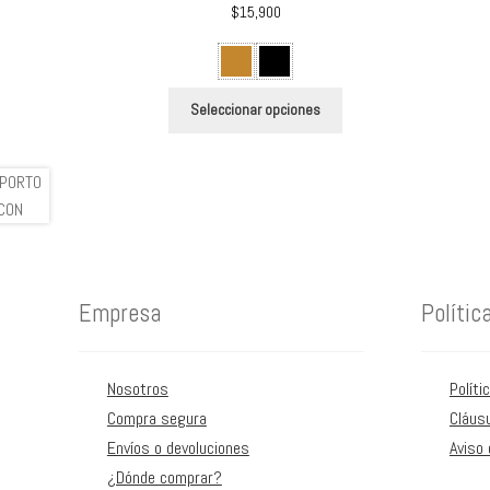
$
15,900
Este
Seleccionar opciones
producto
tiene
múltiples
variantes.
Las
opciones
se
Empresa
Polític
pueden
elegir
en
Nosotros
Políti
la
Compra segura
Cláus
página
Envíos o devoluciones
Aviso 
de
¿Dónde comprar?
producto