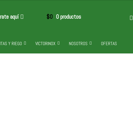
trate aquí
$
0
0 productos
TAS Y RIEGO
VICTORINOX
NOSOTROS
OFERTAS