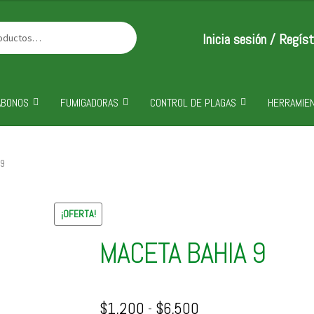
precios:
desde
Inicia sesión / Regís
$1,200
hasta
$6,500
ABONOS
FUMIGADORAS
CONTROL DE PLAGAS
HERRAMIEN
 9
¡OFERTA!
MACETA BAHIA 9
Rango
$
1,200
-
$
6,500