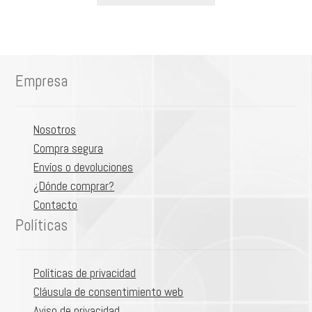
tiene
de
múltiples
producto
variantes.
Las
Empresa
opciones
se
pueden
Nosotros
elegir
Compra segura
en
Envíos o devoluciones
la
¿Dónde comprar?
página
Contacto
de
Políticas
producto
Políticas de privacidad
Cláusula de consentimiento web
Aviso de privacidad