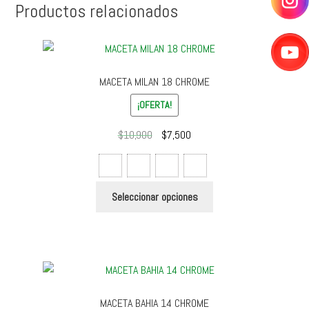
Productos relacionados
MACETA MILAN 18 CHROME
¡OFERTA!
El
El
$
10,900
$
7,500
precio
precio
original
actual
era:
es:
Este
Seleccionar opciones
$10,900.
$7,500.
producto
tiene
múltiples
variantes.
Las
opciones
MACETA BAHIA 14 CHROME