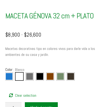
MACETA GÉNOVA 32 cm + PLATO
Rango
$
8,900
-
$
26,600
de
precios:
Macetas decorativas tipo en colores vivos para darle vida a los
desde
ambientes de su casa y jardín.
$8,900
hasta
$26,600
Color
:
Blanco
Clear selection
MACETA