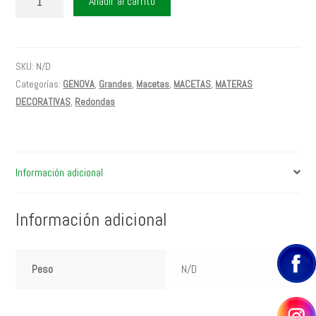
Añadir al carrito
GÉNOVA
32
cm
+
SKU:
N/D
PLATO
Categorías:
GENOVA
,
Grandes
,
Macetas
,
MACETAS
,
MATERAS
cantidad
DECORATIVAS
,
Redondas
Información adicional
Información adicional
Peso
N/D