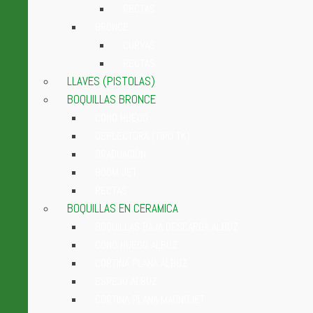
RECTAS
BRONCE
CURVAS
RECTAS
LLAVES (PISTOLAS)
BOQUILLAS BRONCE
CONO HUECO
DEFLECTORA (TIPO TK)
GRADUACIÓN
BOOM JET
RECTAS
BOQUILLAS EN CERAMICA
BOQUILLAS BAJA DESCARGA ALBUZ
CONO HUECO ALBUZ
CORTINA PLANA ALBUZ
ESPEJO ALBUZ
CORTINA PLANA MAGNOJET