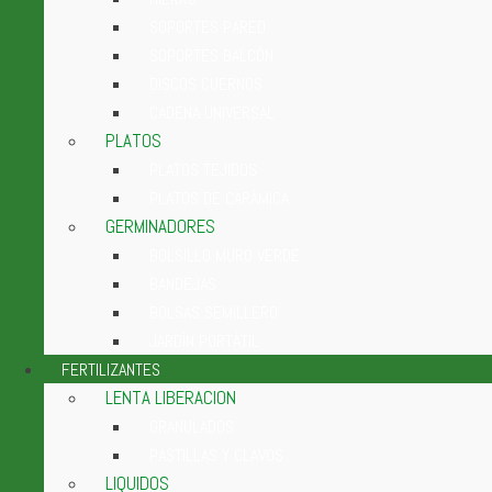
SOPORTES PARED
SOPORTES BALCÓN
DISCOS CUERNOS
CADENA UNIVERSAL
PLATOS
PLATOS TEJIDOS
PLATOS DE CARÁMICA
GERMINADORES
BOLSILLO MURO VERDE
BANDEJAS
BOLSAS SEMILLERO
JARDÍN PORTÁTIL
FERTILIZANTES
LENTA LIBERACION
GRANULADOS
PASTILLAS Y CLAVOS
LIQUIDOS