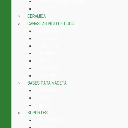
JARDINERAS NIDO DE COCO
MASCOTAS
CERÁMICA
CANASTAS NIDO DE COCO
REDONDAS
CUADRADAS
MEDIA LUNA
ORQUÍDEAS
CÓNICAS
JARDINERAS
CAPACHOS
BASES PARA MACETA
PLÁSTICAS
MADERA
HIERRO
SOPORTES
SOPORTES MINI
HIERRO