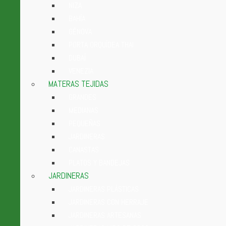
NIZA
BAHÍA
GÉNOVA
PORTA ORQUÍDEA THAI
DUBAÍ
VENEZIA
MATERAS TEJIDAS
GRANDES
MEDIANAS
PEQUEÑAS
JARDINERAS
CANASTAS
PLATOS Y BANDEJAS
JARDINERAS
JARDINERAS PLÁSTICAS
JARDINERAS CON HERRAJE
JARDINERAS ARTESANAS