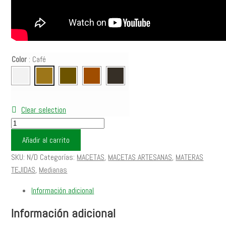
Color
:
Café
Clear selection
MACETA
Tejida
Añadir al carrito
DAGUA
SKU:
N/D
Categorías:
MACETAS
,
MACETAS ARTESANAS
,
MATERAS
22
TEJIDAS
,
Medianas
cantidad
Información adicional
Información adicional