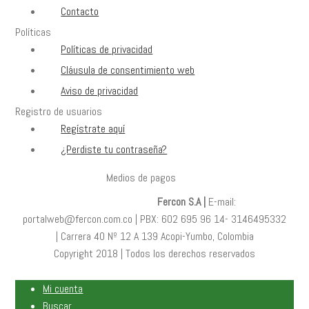
la
Contacto
página
Políticas
de
Políticas de privacidad
producto
Cláusula de consentimiento web
Aviso de privacidad
Registro de usuarios
Regístrate aquí
¿Perdiste tu contraseña?
Medios de pagos
Fercon S.A |
E-mail:
portalweb@fercon.com.co | PBX: 602 695 96 14- 3146495332
| Carrera 40 Nº 12 A 139 Acopi-Yumbo, Colombia
Copyright 2018 | Todos los derechos reservados
Mi cuenta
Buscar