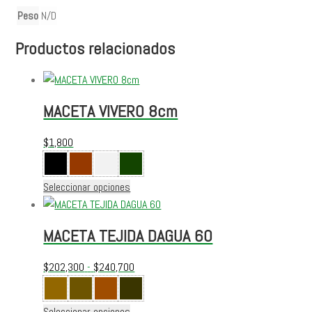
Peso
N/D
Productos relacionados
MACETA VIVERO 8cm
$
1,800
Este
Seleccionar opciones
producto
tiene
MACETA TEJIDA DAGUA 60
múltiples
variantes.
Rango
$
202,300
-
$
240,700
Las
de
opciones
precios:
se
Este
Seleccionar opciones