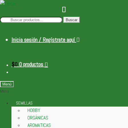
Buscar
Buscar
por:
Inicia sesión / Regístrate aquí
$
0
0 productos
Menú
Menu
SEMILLAS
HOBBY
ORGÁNICAS
AROMATICAS