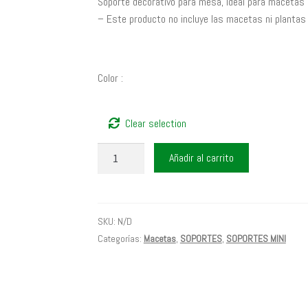
Soporte decorativo para mesa, ideal para macetas
– Este producto no incluye las macetas ni planta
Color
:
Clear selection
SOPORTE
Añadir al carrito
9
PRAGA
cantidad
SKU:
N/D
Categorías:
Macetas
,
SOPORTES
,
SOPORTES MINI