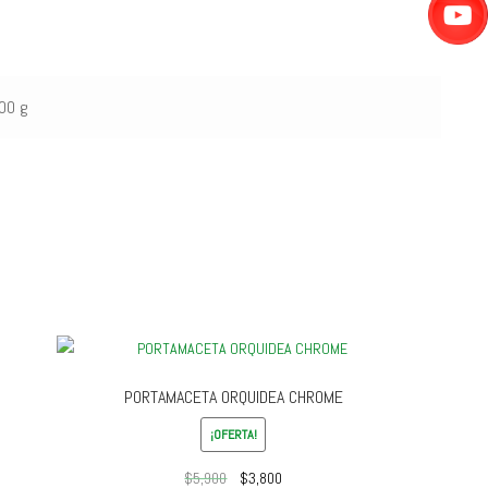
00 g
PORTAMACETA ORQUIDEA CHROME
¡OFERTA!
El
El
$
5,900
$
3,800