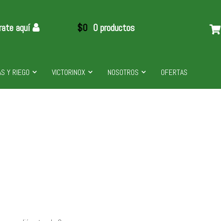
rate aquí
$
0
0 productos
S Y RIEGO
VICTORINOX
NOSOTROS
OFERTAS