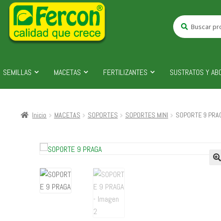
Buscar
Buscar
por:
SEMILLAS
MACETAS
FERTILIZANTES
SUSTRATOS Y AB
Inicio
MACETAS
SOPORTES
SOPORTES MINI
SOPORTE 9 PRA