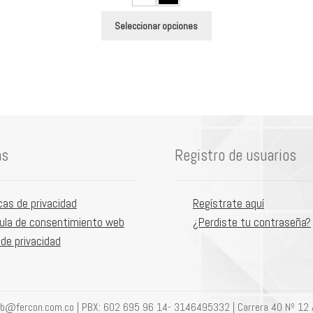
Este
Seleccionar opciones
producto
tiene
múltiples
variantes.
Las
opciones
se
as
Registro de usuarios
pueden
elegir
en
icas de privacidad
Regístrate aquí
la
ula de consentimiento web
¿Perdiste tu contraseña?
página
 de privacidad
de
producto
eb@fercon.com.co | PBX: 602 695 96 14- 3146495332 | Carrera 40 Nº 12 