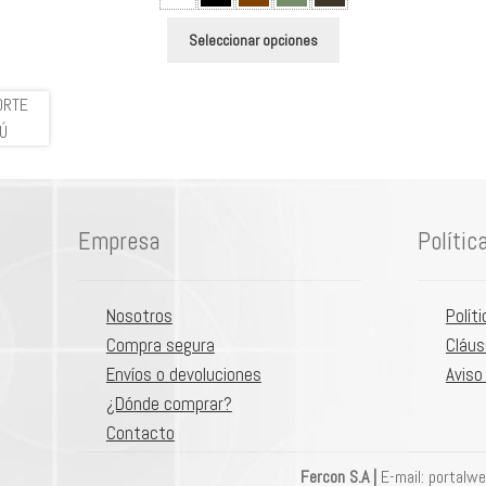
Este
Seleccionar opciones
producto
tiene
múltiples
variantes.
Las
opciones
se
Empresa
Polític
pueden
elegir
en
Nosotros
Polít
la
Compra segura
Cláus
página
Envíos o devoluciones
Aviso
de
¿Dónde comprar?
producto
Contacto
Fercon S.A |
E-mail: portalw