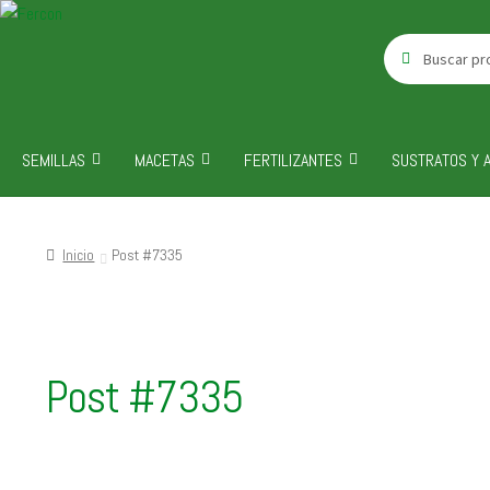
Buscar
Buscar
por:
SEMILLAS
MACETAS
FERTILIZANTES
SUSTRATOS Y 
Inicio
Post #7335
Post #7335