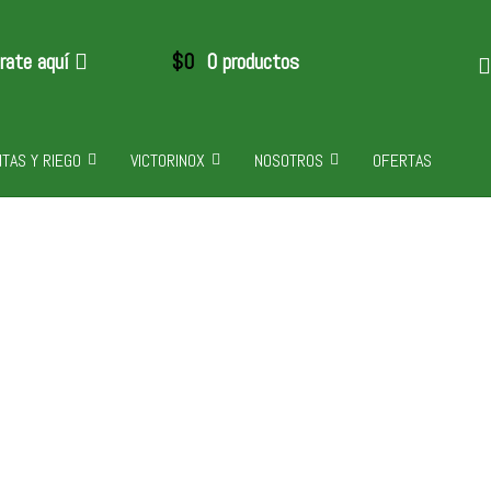
trate aquí
$
0
0 productos
TAS Y RIEGO
VICTORINOX
NOSOTROS
OFERTAS