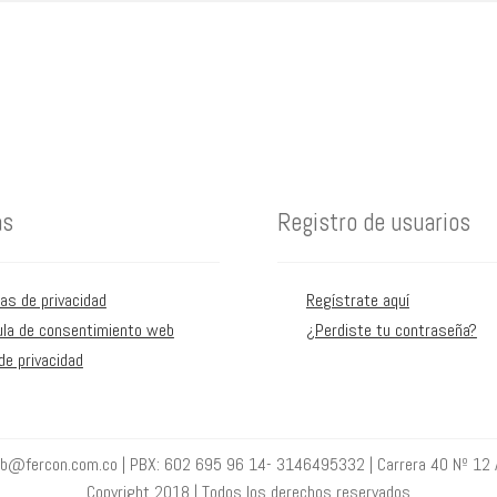
as
Registro de usuarios
cas de privacidad
Regístrate aquí
ula de consentimiento web
¿Perdiste tu contraseña?
de privacidad
eb@fercon.com.co | PBX: 602 695 96 14- 3146495332 | Carrera 40 Nº 12 
Copyright 2018 | Todos los derechos reservados