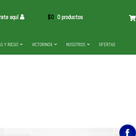
rate aquí
$
0
0 productos
S Y RIEGO
VICTORINOX
NOSOTROS
OFERTAS