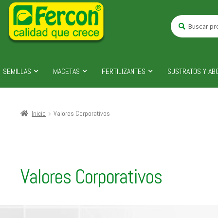
Buscar
Buscar
por:
SEMILLAS
MACETAS
FERTILIZANTES
SUSTRATOS Y AB
Inicio
Valores Corporativos
Valores Corporativos