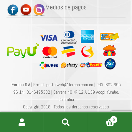
Medios de pagos
Fercon S.A |
E-mail: portalweb@fercon.com.co | PBX: 602 695
96 14- 3146495332 | Carrera 40 Nº 12 A 139 Acopi-Yumbo,
Colombia
Copyright 2018 | Todos los derechos reservados
0
Buscar
Buscar