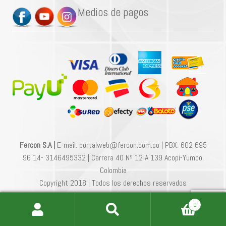
Medios de pagos
Fercon S.A |
E-mail: portalweb@fercon.com.co | PBX: 602 695
96 14- 3146495332 | Carrera 40 Nº 12 A 139 Acopi-Yumbo,
Colombia
Copyright 2018 | Todos los derechos reservados
0
Buscar
Buscar