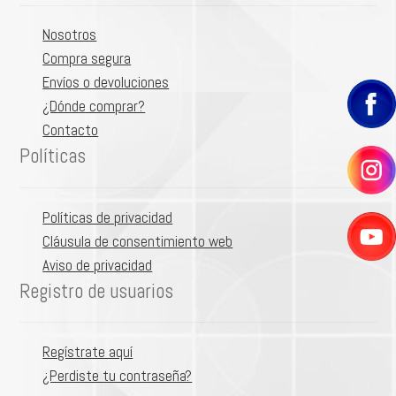
el
hijo
KITS PUNTA DE LANZA
men
Expa
Nosotros
hijo
CONO HUECO
el
Compra segura
CORTINA PLANA
men
Envíos o devoluciones
hijo
ESPEJO
¿Dónde comprar?
ESPEJO POLIACETAL
Contacto
OTROS REPUESTOS
Políticas
Expa
Control de plagas
el
Expa
Herramientas y riego
men
el
Expa
Políticas de privacidad
hijo
Victorinox
men
el
Expa
Cláusula de consentimiento web
hijo
Nosotros
men
el
Expa
Aviso de privacidad
hijo
OFERTAS
men
el
Registro de usuarios
hijo
men
hijo
Regístrate aquí
¿Perdiste tu contraseña?