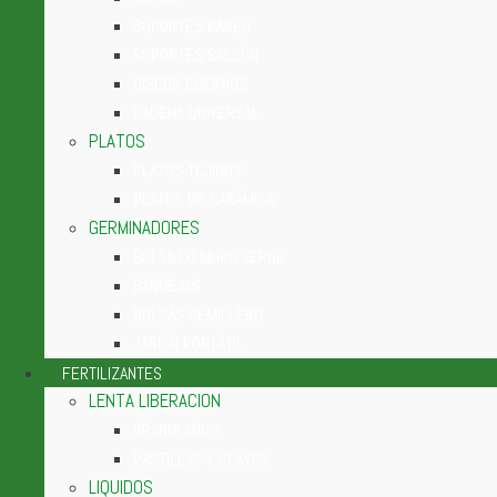
SOPORTES PARED
SOPORTES BALCÓN
DISCOS CUERNOS
CADENA UNIVERSAL
PLATOS
PLATOS TEJIDOS
PLATOS DE CARÁMICA
GERMINADORES
BOLSILLO MURO VERDE
BANDEJAS
BOLSAS SEMILLERO
JARDÍN PORTÁTIL
FERTILIZANTES
LENTA LIBERACION
GRANULADOS
PASTILLAS Y CLAVOS
LIQUIDOS