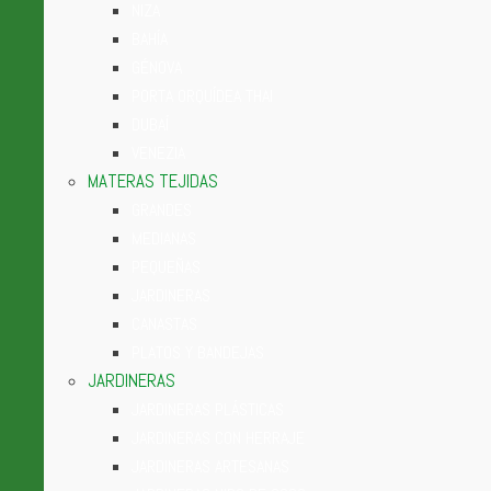
NIZA
BAHÍA
GÉNOVA
PORTA ORQUÍDEA THAI
DUBAÍ
VENEZIA
MATERAS TEJIDAS
GRANDES
MEDIANAS
PEQUEÑAS
JARDINERAS
CANASTAS
PLATOS Y BANDEJAS
JARDINERAS
JARDINERAS PLÁSTICAS
JARDINERAS CON HERRAJE
JARDINERAS ARTESANAS