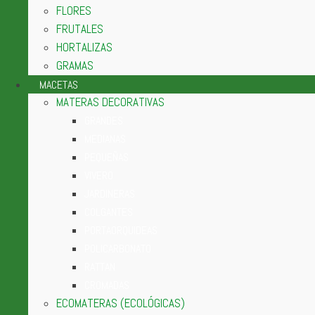
FLORES
FRUTALES
HORTALIZAS
GRAMAS
MACETAS
MATERAS DECORATIVAS
GRANDES
MEDIANAS
PEQUEÑAS
VIVERO
JARDINERAS
COLGANTES
PORTAORQUIDEAS
POLICARBONATO
RATTAN
CROMADAS
ECOMATERAS (ECOLÓGICAS)