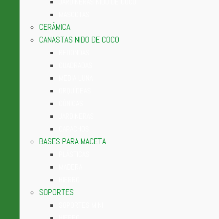
JARDINERAS NIDO DE COCO
MASCOTAS
CERÁMICA
CANASTAS NIDO DE COCO
REDONDAS
CUADRADAS
MEDIA LUNA
ORQUÍDEAS
CÓNICAS
JARDINERAS
CAPACHOS
BASES PARA MACETA
PLÁSTICAS
MADERA
HIERRO
SOPORTES
SOPORTES MINI
HIERRO