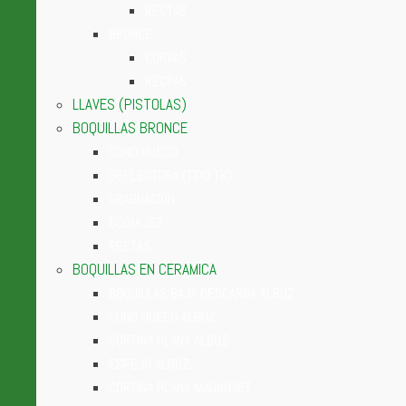
RECTAS
BRONCE
CURVAS
RECTAS
LLAVES (PISTOLAS)
BOQUILLAS BRONCE
CONO HUECO
DEFLECTORA (TIPO TK)
GRADUACIÓN
BOOM JET
RECTAS
BOQUILLAS EN CERAMICA
BOQUILLAS BAJA DESCARGA ALBUZ
CONO HUECO ALBUZ
CORTINA PLANA ALBUZ
ESPEJO ALBUZ
CORTINA PLANA MAGNOJET