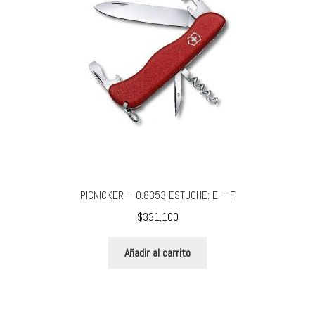
Nosotros
Expa
OFERTAS
el
men
hijo
PICNICKER – 0.8353 ESTUCHE: E – F
$
331,100
Añadir al carrito