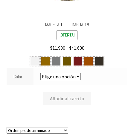
MACETA Tejida DAGUA 18
¡OFERTA!
Rango
$
11,900
-
$
41,600
de
precios:
desde
Color
$11,900
hasta
$41,600
Añadir al carrito