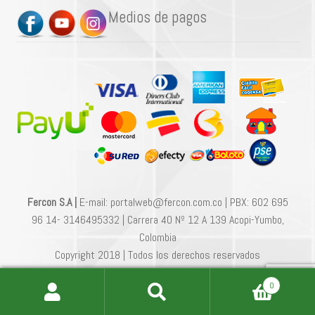
Medios de pagos
Fercon S.A |
E-mail: portalweb@fercon.com.co | PBX: 602 695
96 14- 3146495332 | Carrera 40 Nº 12 A 139 Acopi-Yumbo,
Colombia
Copyright 2018 | Todos los derechos reservados
0
Buscar
Buscar