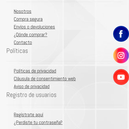
el
hijo
KITS PUNTA DE LANZA
men
Expa
Nosotros
hijo
CONO HUECO
el
Compra segura
CORTINA PLANA
men
Envíos o devoluciones
hijo
ESPEJO
¿Dónde comprar?
ESPEJO POLIACETAL
Contacto
OTROS REPUESTOS
Políticas
Expa
Control de plagas
el
Expa
Herramientas y riego
men
el
Expa
Políticas de privacidad
hijo
Victorinox
men
el
Expa
Cláusula de consentimiento web
hijo
Nosotros
men
el
Expa
Aviso de privacidad
hijo
OFERTAS
men
el
Registro de usuarios
hijo
men
hijo
Regístrate aquí
¿Perdiste tu contraseña?