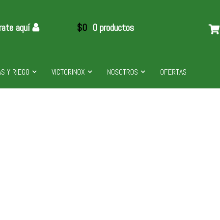
rate aquí
$
0
0 productos
S Y RIEGO
VICTORINOX
NOSOTROS
OFERTAS