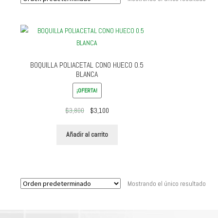
BOQUILLA POLIACETAL CONO HUECO 0.5
BLANCA
¡OFERTA!
El
El
$
3,800
$
3,100
precio
precio
original
actual
Añadir al carrito
era:
es:
$3,800.
$3,100.
Mostrando el único resultado