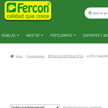
Buscar
Buscar
por:
SEMILLAS
MACETAS
FERTILIZANTES
SUSTRATOS Y AB
Inicio
Fumigadoras
BOQUILLAS EN POLIACETAL
ESPEJO MAGNO
Mostrando el único resultado