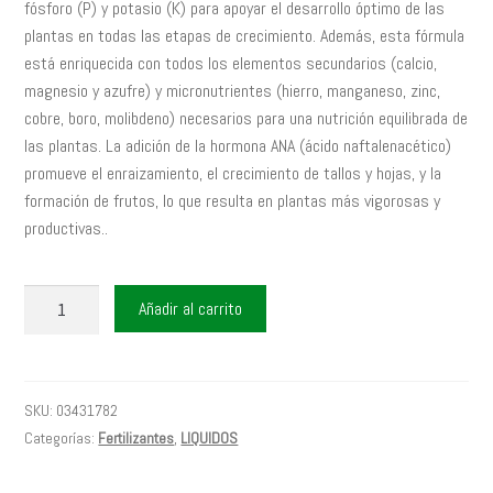
fósforo (P) y potasio (K) para apoyar el desarrollo óptimo de las
plantas en todas las etapas de crecimiento. Además, esta fórmula
está enriquecida con todos los elementos secundarios (calcio,
magnesio y azufre) y micronutrientes (hierro, manganeso, zinc,
cobre, boro, molibdeno) necesarios para una nutrición equilibrada de
las plantas. La adición de la hormona ANA (ácido naftalenacético)
promueve el enraizamiento, el crecimiento de tallos y hojas, y la
formación de frutos, lo que resulta en plantas más vigorosas y
productivas..
EVERGREEN
Añadir al carrito
BALANCE
X
250
CC
SKU:
03431782
cantidad
Categorías:
Fertilizantes
,
LIQUIDOS