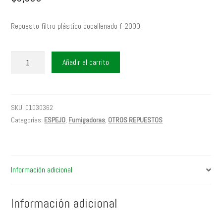
Repuesto filtro plástico bocallenado f-2000
FILTRO
Añadir al carrito
PLASTICO
BOCALLENADO
F-
2000
SKU:
01030362
cantidad
Categorías:
ESPEJO
,
Fumigadoras
,
OTROS REPUESTOS
Información adicional
Información adicional