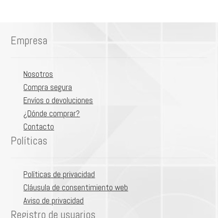
múltiples
hasta
variantes.
$167,600
Las
Empresa
opciones
se
pueden
Nosotros
elegir
Compra segura
en
Envíos o devoluciones
la
¿Dónde comprar?
página
Contacto
de
Políticas
producto
Políticas de privacidad
Cláusula de consentimiento web
Aviso de privacidad
Registro de usuarios