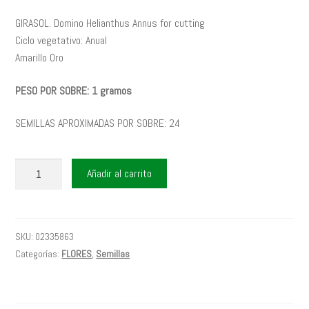
GIRASOL. Domino Helianthus Annus for cutting
Ciclo vegetativo: Anual
Amarillo Oro
PESO POR SOBRE: 1 gramos
SEMILLAS APROXIMADAS POR SOBRE: 24
GIRASOL
Añadir al carrito
DOMIN?
5863
cantidad
SKU:
02335863
Categorías:
FLORES
,
Semillas