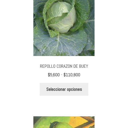
REPOLLO CORAZON DE BUEY
Rango
$
5,600
-
$
110,800
de
Este
precios:
Seleccionar opciones
producto
desde
tiene
$5,600
múltiples
hasta
variantes.
$110,800
Las