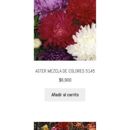
elegir
en
la
página
de
producto
ASTER MEZCLA DE COLORES 5145
$
6,900
Añadir al carrito