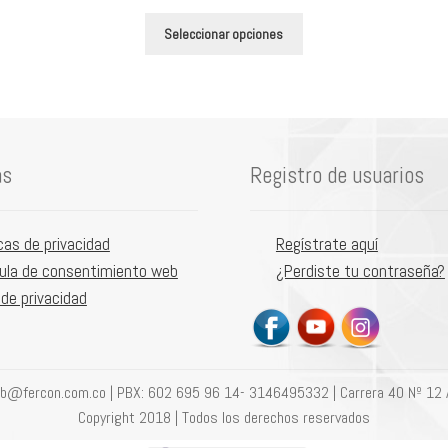
de
Este
precios:
Seleccionar opciones
producto
desde
tiene
$5,600
múltiples
hasta
variantes.
$167,600
Las
as
Registro de usuarios
opciones
se
pueden
icas de privacidad
Regístrate aquí
elegir
ula de consentimiento web
¿Perdiste tu contraseña?
en
 de privacidad
la
página
de
producto
eb@fercon.com.co | PBX: 602 695 96 14- 3146495332 | Carrera 40 Nº 12 
Copyright 2018 | Todos los derechos reservados