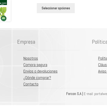
de
Este
precios:
Seleccionar opciones
producto
desde
tiene
$5,600
múltiples
hasta
variantes.
$108,000
Las
Empresa
Polític
opciones
se
pueden
Nosotros
Polít
elegir
Compra segura
Cláus
en
Envíos o devoluciones
Aviso
la
¿Dónde comprar?
página
de
Contacto
producto
Fercon S.A |
E-mail: portalw