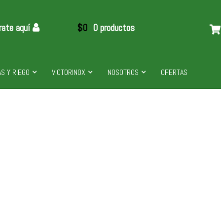
rate aquí
$
0
0 productos
S Y RIEGO
VICTORINOX
NOSOTROS
OFERTAS