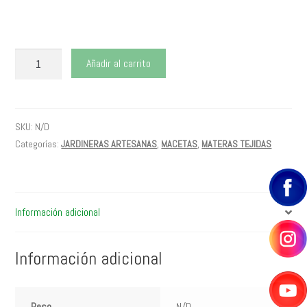
JARDINERA
Añadir al carrito
Tejida
CALIMA
35
cantidad
SKU:
N/D
Categorías:
JARDINERAS ARTESANAS
,
MACETAS
,
MATERAS TEJIDAS
Información adicional
Información adicional
Peso
N/D