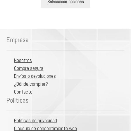
Seleccionar opciones
producto
tiene
múltiples
variantes.
Las
Empresa
opciones
se
pueden
Nosotros
elegir
Compra segura
en
Envíos o devoluciones
la
¿Dónde comprar?
página
Contacto
de
Políticas
producto
Políticas de privacidad
Cláusula de consentimiento web