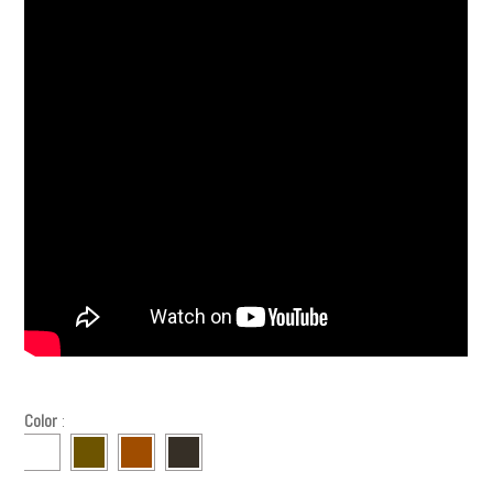
Color
: