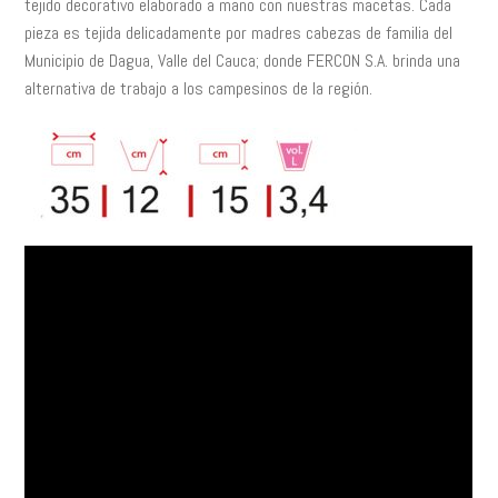
tejido decorativo elaborado a mano con nuestras macetas. Cada
$22,500
pieza es tejida delicadamente por madres cabezas de familia del
hasta
Municipio de Dagua, Valle del Cauca; donde FERCON S.A. brinda una
$51,500
alternativa de trabajo a los campesinos de la región.