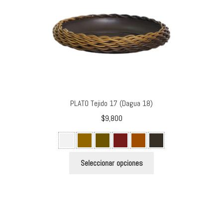
la
página
de
producto
PLATO Tejido 17 (Dagua 18)
$
9,800
Este
Seleccionar opciones
producto
tiene
múltiples
variantes.
Las