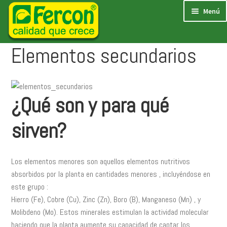
Menú
Semillas
Elementos secundarios
Expa
Macetas
el
Expa
Fertilizantes
men
el
Expa
hijo
Sustratos y Abonos
men
el
¿Qué son y para qué
Expa
hijo
Fumigadoras
men
el
Expa
hijo
Control de plagas
sirven?
men
el
Expa
hijo
Herramientas y riego
men
el
Expa
hijo
Victorinox
men
el
Expa
Los elementos menores son aquellos elementos nutritivos
hijo
Nosotros
men
el
Expa
absorbidos por la planta en cantidades menores , incluyéndose en
hijo
OFERTAS
men
el
este grupo :
hijo
men
Hierro (Fe), Cobre (Cu), Zinc (Zn), Boro (B), Manganeso (Mn) , y
hijo
Molibdeno (Mo). Estos minerales estimulan la actividad molecular
haciendo que la planta aumente su capacidad de captar los