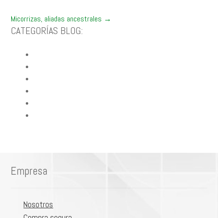
Posts
Micorrizas, aliadas ancestrales →
CATEGORÍAS BLOG:
navigation
Blog Fercon
Siembra Semillas
Abonos & Fertilizantes
Cuidados Plantas
Control Plagas
Calendario Lunar
Empresa
Nosotros
Compra segura