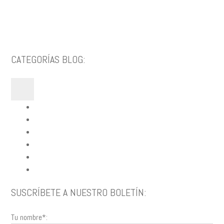
CATEGORÍAS BLOG:
Blog Fercon
Siembra Semillas
Abonos & Fertilizantes
Cuidados Plantas
Control Plagas
Calendario Lunar
SUSCRÍBETE A NUESTRO BOLETÍN:
Tu nombre*: