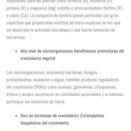
disponibles para las plantas como nitratos (N), fosfatos (P),
potasio (K) y magnesio (Mg) soluble e intercambiables fósforo (P)
y calcio (Ca). La composta de lombriz posee partículas con gran
superficie que proporciona multitud de micro espacios en los que
se desarrolla la actividad microbiana y una fuerte retención de
nutrientes.
Alto nivel de microorganismos beneficiosos promotores del
crecimiento vegetal
Los microorganismos, incluyendo bacterias, hongos,
actinomicetos, levaduras y algas, también producen reguladores
del crecimiento (PGRs) como auxinas, giberelinas, citoquininas,
etileno y ácidos ascórbicos en cantidades apreciables y si además
participan las lombrices de tierra.
Rico en hormonas de crecimiento: Estimulantes
bioquímicos del crecimiento